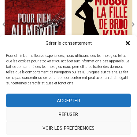
Gérer le consentement
Pour offrir les meilleures expériences, nous utilisons des technologies telles
que les cookies pour stocker et/ou accéder aux informations des appareils. Le
fait de consentir à ces technologies nous permettra de traiter des données
ROMAN CONTEMPORAIN
telles que le comportement de navigation ou les ID uniques sur ce site. Le fait
ROMAN CONTEMPORAIN
Pour rien au monde I Follett, Ken
de ne pas consentir ou de retirer son consentement peut avoir un effet négatif
La fille de Brooklyn I Musso,
Le
Le
$
39.95
$
19.99
sur certaines caractéristiques et fonctions.
Guillaume
prix
prix
initial
actuel
Le
Le
$
17.95
$
8.99
était :
est :
prix
prix
$39.95.
$19.99.
initial
actuel
ACCEPTER
était :
est :
$17.95.
$8.99.
CONNEXION
REFUSER
Lire et Relire | Copyright 2026 ©
VOIR LES PRÉFÉRENCES
Propulsé par Promoclick