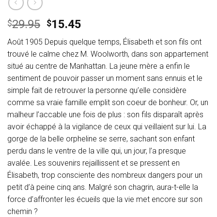
Le
Le
29.95
15.45
$
$
prix
prix
Août 1905 Depuis quelque temps, Élisabeth et son fils ont
initial
actuel
trouvé le calme chez M. Woolworth, dans son appartement
était :
est :
situé au centre de Manhattan. La jeune mère a enfin le
$29.95.
$15.45.
sentiment de pouvoir passer un moment sans ennuis et le
simple fait de retrouver la personne qu’elle considère
comme sa vraie famille emplit son coeur de bonheur. Or, un
malheur l’accable une fois de plus : son fils disparaît après
avoir échappé à la vigilance de ceux qui veillaient sur lui. La
gorge de la belle orpheline se serre, sachant son enfant
perdu dans le ventre de la ville qui, un jour, l’a presque
avalée. Les souvenirs rejaillissent et se pressent en
Élisabeth, trop consciente des nombreux dangers pour un
petit d’à peine cinq ans. Malgré son chagrin, aura-t-elle la
force d’affronter les écueils que la vie met encore sur son
chemin ?