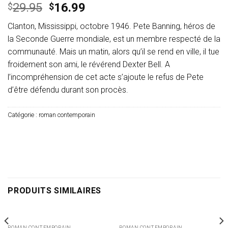
Le
Le
29.95
16.99
$
$
prix
prix
Clanton, Mississippi, octobre 1946. Pete Banning, héros de
initial
actuel
la Seconde Guerre mondiale, est un membre respecté de la
était :
est :
communauté. Mais un matin, alors qu’il se rend en ville, il tue
$29.95.
$16.99.
froidement son ami, le révérend Dexter Bell. A
l’incompréhension de cet acte s’ajoute le refus de Pete
d’être défendu durant son procès.
Catégorie :
roman contemporain
PRODUITS SIMILAIRES
ROMAN CONTEMPORAIN
ROMAN CONTEMPORAIN