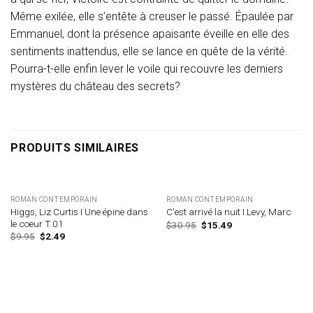
Même exilée, elle s’entête à creuser le passé. Épaulée par
Emmanuel, dont la présence apaisante éveille en elle des
sentiments inattendus, elle se lance en quête de la vérité.
Pourra-t-elle enfin lever le voile qui recouvre les derniers
mystères du château des secrets?
PRODUITS SIMILAIRES
ROMAN CONTEMPORAIN
ROMAN CONTEMPORAIN
Higgs, Liz Curtis I Une épine dans
C’est arrivé la nuit I Levy, Marc
le coeur T.01
Le
Le
$
30.95
$
15.49
prix
prix
Le
Le
$
9.95
$
2.49
initial
actuel
prix
prix
était :
est :
initial
actuel
$30.95.
$15.49.
était :
est :
$9.95.
$2.49.