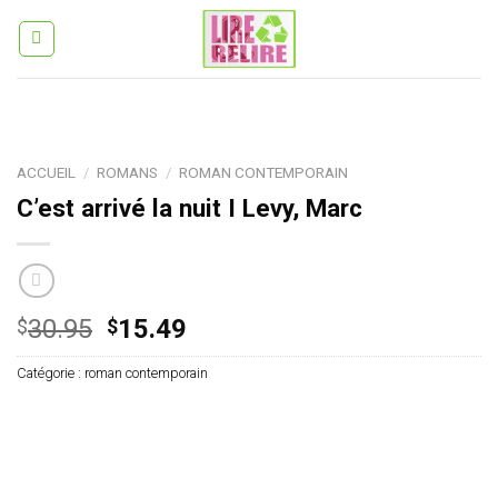
Skip
to
content
ACCUEIL
/
ROMANS
/
ROMAN CONTEMPORAIN
C’est arrivé la nuit I Levy, Marc
Le
Le
30.95
15.49
$
$
prix
prix
Catégorie :
roman contemporain
initial
actuel
était :
est :
$30.95.
$15.49.