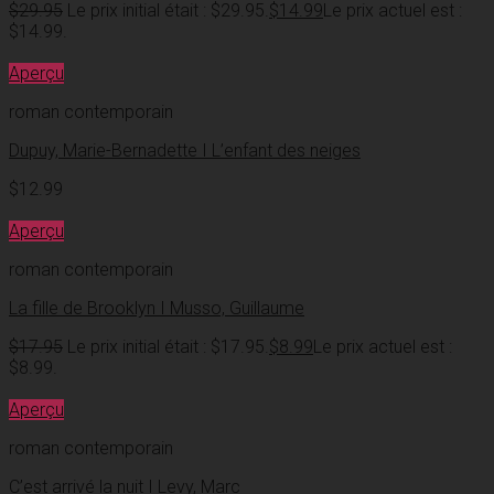
$
29.95
Le prix initial était : $29.95.
$
14.99
Le prix actuel est :
$14.99.
Aperçu
roman contemporain
Dupuy, Marie-Bernadette I L’enfant des neiges
$
12.99
Aperçu
roman contemporain
La fille de Brooklyn I Musso, Guillaume
$
17.95
Le prix initial était : $17.95.
$
8.99
Le prix actuel est :
$8.99.
Aperçu
roman contemporain
C’est arrivé la nuit I Levy, Marc