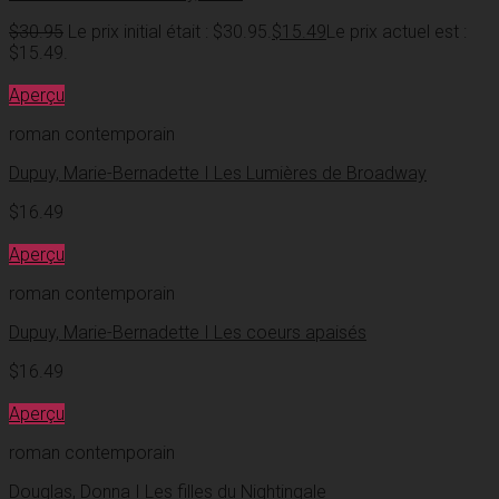
$
30.95
Le prix initial était : $30.95.
$
15.49
Le prix actuel est :
$15.49.
Aperçu
roman contemporain
Dupuy, Marie-Bernadette I Les Lumières de Broadway
$
16.49
Aperçu
roman contemporain
Dupuy, Marie-Bernadette I Les coeurs apaisés
$
16.49
Aperçu
roman contemporain
Douglas, Donna I Les filles du Nightingale