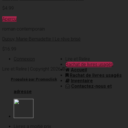
$
4.99
Aperçu
roman contemporain
Dupuy, Marie-Bernadette I Le rêve brisé
$
16.99
Connexion
Lire et Relire
Rachat de livres usagés
Lire et Relire | Copyright 2026 ©
Accueil
Rachat de livres usagés
Propulsé par Promoclick
Inventaire
Contactez-nous et
adresse
Livres a moitié prix