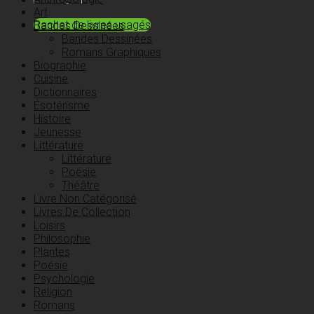
Art
Rachat de livres usagés
Bandes Dessinées
Bandes Dessinées
Romans Graphiques
Biographie
Cuisine
Dictionnaires
Ésotérisme
Histoire
Jeunesse
Littérature
Littérature
Poésie
Théâtre
Livre Non Catégorisé
Livres De Collection
Loisirs
Philosophie
Plantes
Poésie
Psychologie
Religion
Romans