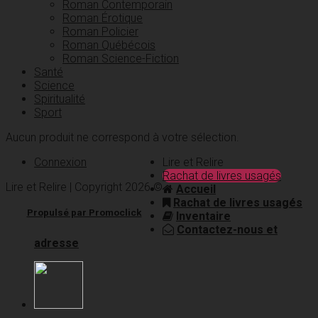
Roman Contemporain
Roman Érotique
Roman Policier
Roman Québécois
Roman Science-Fiction
Santé
Science
Spiritualité
Sport
Aucun produit ne correspond à votre sélection.
Connexion
Lire et Relire
Rachat de livres usagés
Lire et Relire | Copyright 2026 ©
Accueil
Rachat de livres usagés
Propulsé par Promoclick
Inventaire
Contactez-nous et
adresse