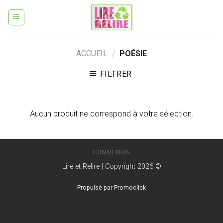
Skip
to
content
ACCUEIL
/
POÉSIE
FILTRER
Aucun produit ne correspond à votre sélection.
CONNEXION
Lire et Relire | Copyright 2026 ©
Propulsé par Promoclick