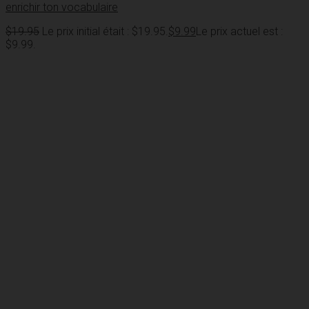
enrichir ton vocabulaire
$
19.95
Le prix initial était : $19.95.
$
9.99
Le prix actuel est :
$9.99.