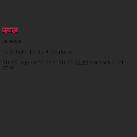
Aperçu
jeunesse
Rolfe, Kate I Le chant de la louve
$
16.95
Le prix initial était : $16.95.
$
7.99
Le prix actuel est :
$7.99.