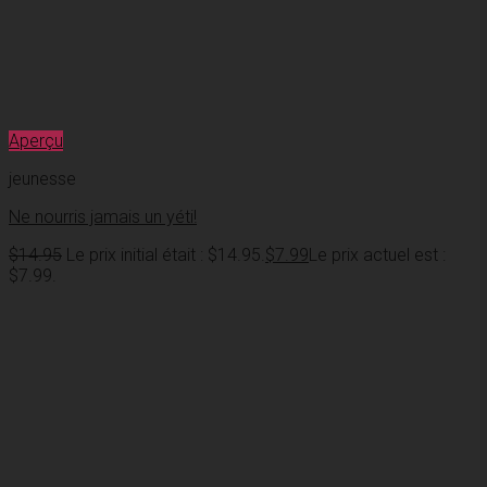
Aperçu
jeunesse
Ne nourris jamais un yéti!
$
14.95
Le prix initial était : $14.95.
$
7.99
Le prix actuel est :
$7.99.