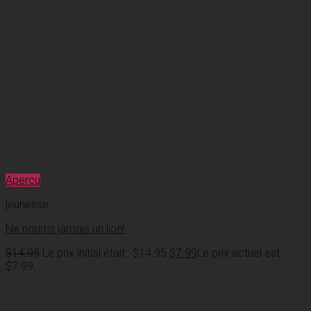
Aperçu
jeunesse
Ne nourris jamais un lion!
$
14.95
Le prix initial était : $14.95.
$
7.99
Le prix actuel est :
$7.99.