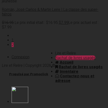
jeunesse
Romàn, José Carlos & Martin Leire I La classe des super-
héros
$
16.95
Le prix initial était : $16.95.
$
7.99
Le prix actuel est :
$7.99.
1
2
Lire et Relire
Connexion
Rachat de livres usagés
Accueil
Lire et Relire | Copyright 2026 ©
Rachat de livres usagés
Inventaire
Propulsé par Promoclick
Contactez-nous et
adresse