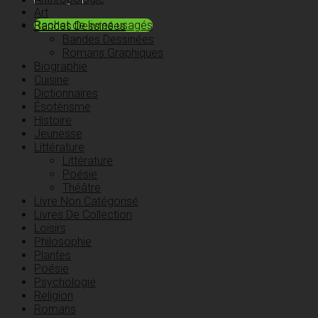
Art
Rachat de livres usagés
Bandes Dessinées
Bandes Dessinées
Romans Graphiques
Biographie
Cuisine
Dictionnaires
Ésotérisme
Histoire
Jeunesse
Littérature
Littérature
Poésie
Théâtre
Livre Non Catégorisé
Livres De Collection
Loisirs
Philosophie
Plantes
Poésie
Psychologie
Religion
Romans