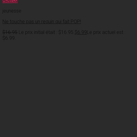
Aperçu
jeunesse
Ne touche pas un requin qui fait POP!
$
16.95
Le prix initial était : $16.95.
$
6.99
Le prix actuel est :
$6.99.