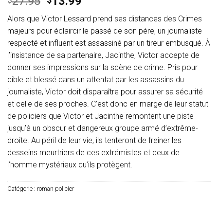
Le
Le
27.95
13.99
prix
prix
Alors que Victor Lessard prend ses distances des Crimes
initial
actuel
majeurs pour éclaircir le passé de son père, un journaliste
était :
est :
respecté et influent est assassiné par un tireur embusqué. À
$27.95.
$13.99.
l’insistance de sa partenaire, Jacinthe, Victor accepte de
donner ses impressions sur la scène de crime. Pris pour
cible et blessé dans un attentat par les assassins du
journaliste, Victor doit disparaître pour assurer sa sécurité
et celle de ses proches. C’est donc en marge de leur statut
de policiers que Victor et Jacinthe remontent une piste
jusqu’à un obscur et dangereux groupe armé d’extrême-
droite. Au péril de leur vie, ils tenteront de freiner les
desseins meurtriers de ces extrémistes et ceux de
l’homme mystérieux qu’ils protègent.
Catégorie :
roman policier