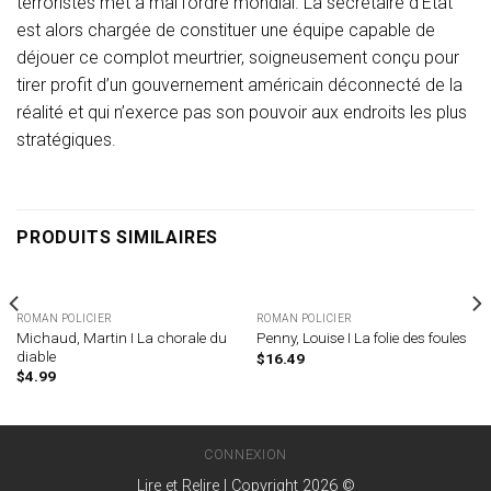
terroristes met à mal l’ordre mondial. La secrétaire d’État
est alors chargée de constituer une équipe capable de
déjouer ce complot meurtrier, soigneusement conçu pour
tirer profit d’un gouvernement américain déconnecté de la
réalité et qui n’exerce pas son pouvoir aux endroits les plus
stratégiques.
PRODUITS SIMILAIRES
ROMAN POLICIER
ROMAN POLICIER
Michaud, Martin I La chorale du
Penny, Louise I La folie des foules
diable
$
16.49
$
4.99
CONNEXION
Lire et Relire | Copyright 2026 ©