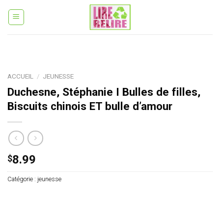
Skip
to
content
ACCUEIL
/
JEUNESSE
Duchesne, Stéphanie I Bulles de filles,
Biscuits chinois ET bulle d’amour
8.99
$
Catégorie :
jeunesse