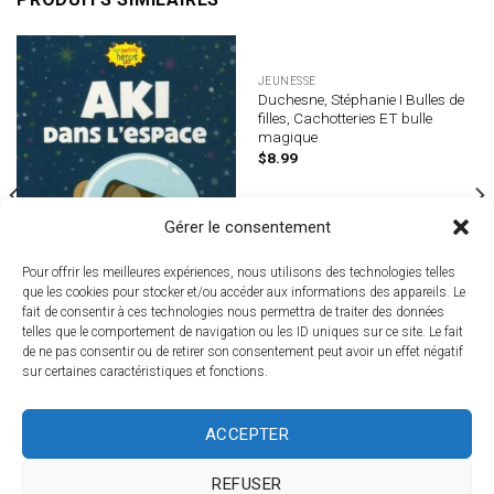
JEUNESSE
Duchesne, Stéphanie I Bulles de
filles, Cachotteries ET bulle
magique
$
8.99
Gérer le consentement
Pour offrir les meilleures expériences, nous utilisons des technologies telles
que les cookies pour stocker et/ou accéder aux informations des appareils. Le
fait de consentir à ces technologies nous permettra de traiter des données
telles que le comportement de navigation ou les ID uniques sur ce site. Le fait
de ne pas consentir ou de retirer son consentement peut avoir un effet négatif
JEUNESSE
sur certaines caractéristiques et fonctions.
Aki dans l’espace
Le
Le
$
8.95
$
4.99
prix
prix
initial
actuel
ACCEPTER
était :
est :
$8.95.
$4.99.
CONNEXION
REFUSER