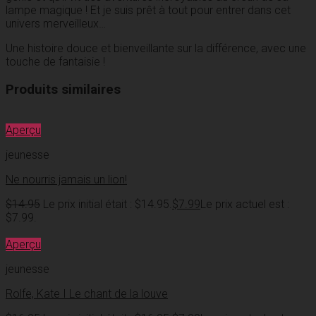
lampe magique ! Et je suis prêt à tout pour entrer dans cet
univers merveilleux…
Une histoire douce et bienveillante sur la différence, avec une
touche de fantaisie !
Produits similaires
Aperçu
jeunesse
Ne nourris jamais un lion!
$
14.95
Le prix initial était : $14.95.
$
7.99
Le prix actuel est :
$7.99.
Aperçu
jeunesse
Rolfe, Kate I Le chant de la louve