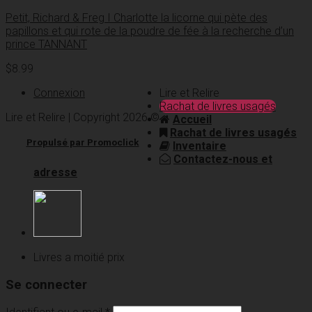
Petit, Richard & Freg I Charlotte la licorne qui pète des
papillons et qui rote de la poudre de fée à la recherche d’un
prince TANNANT
$
8.99
Connexion
Lire et Relire
Rachat de livres usagés
Lire et Relire | Copyright 2026 ©
Accueil
Rachat de livres usagés
Propulsé par Promoclick
Inventaire
Contactez-nous et
adresse
Livres a moitié prix
Se connecter