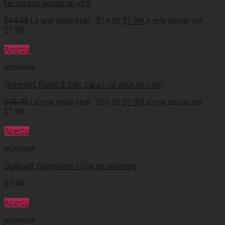
Ne nourris jamais un yéti!
$
14.95
Le prix initial était : $14.95.
$
7.99
Le prix actuel est :
$7.99.
Aperçu
jeunesse
Greening, Rosie & Ede, Lara I Je veux un câlin
$
16.95
Le prix initial était : $16.95.
$
7.99
Le prix actuel est :
$7.99.
Aperçu
jeunesse
Guilbault, Geneviève I Gigi de la lampe
$
7.49
Aperçu
jeunesse