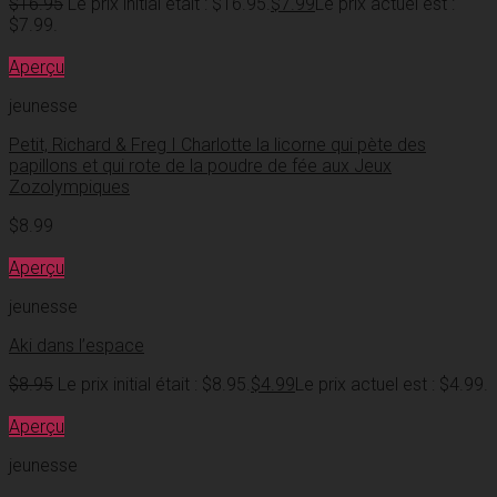
$
16.95
Le prix initial était : $16.95.
$
7.99
Le prix actuel est :
$7.99.
Aperçu
jeunesse
Petit, Richard & Freg I Charlotte la licorne qui pète des
papillons et qui rote de la poudre de fée aux Jeux
Zozolympiques
$
8.99
Aperçu
jeunesse
Aki dans l’espace
$
8.95
Le prix initial était : $8.95.
$
4.99
Le prix actuel est : $4.99.
Aperçu
jeunesse