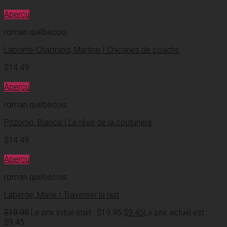
Aperçu
roman québécois
Labonté-Chartrand, Martine I Chicanes de coachs
$
14.49
Aperçu
roman québécois
Pitzorno, Bianca I Le rêve de la couturière
$
14.49
Aperçu
roman québécois
Laberge, Marie I Traverser la nuit
$
19.95
Le prix initial était : $19.95.
$
9.45
Le prix actuel est :
$9.45.