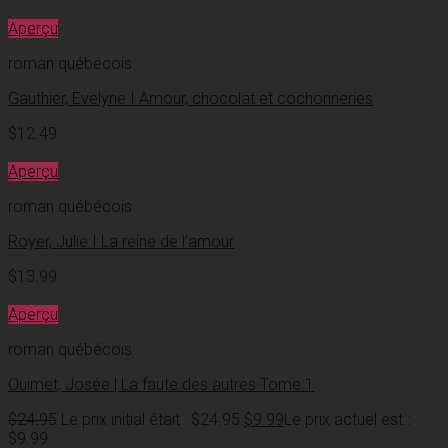
Aperçu
roman québécois
Gauthier, Evelyne I Amour, chocolat et cochonneries
$
12.49
Aperçu
roman québécois
Royer, Julie I La reine de l’amour
$
13.99
Aperçu
roman québécois
Ouimet, Josée | La faute des autres Tome 1
$
24.95
Le prix initial était : $24.95.
$
9.99
Le prix actuel est :
$9.99.