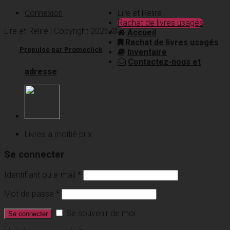
Connexion
Lire et Relire
Rachat de livres usagés
Lire et Relire | Copyright 2026 ©
Accueil
Rachat de livres usagés
Propulsé par Promoclick
Inventaire
Contactez-nous et
adresse
Livres a moitié prix
Se connecter
Identifiant ou e-mail
*
Mot de passe
*
Se souvenir de moi
Se connecter