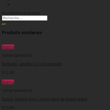
Rechercher un produit
Produits similaires
Aperçu
roman québécois
Bertrand, Janette I Un viol ordinaire
$
12.49
Aperçu
roman québécois
Dufour, Audrée-Anne I Aimer dans de beaux draps
$
13.49