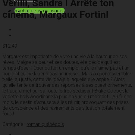
Verilli, Sandra I Arrête ton
Rachat de livres usagés
cinéma, Margaux Fortin!
$
12.49
Margaux est impatiente de vivre une vie à la hauteur de ses
rêves. Malgré sa peur et ses doutes, elle décide qu’il est
temps d’oser ! Oser quitter un emploi qu’elle n’aime pas et un
conjoint qui ne la rend pas heureuse… Mais à quoi ressemble-
t-elle, au juste, cette vie idéale à laquelle elle aspire ? Alors
qu’elle tente de trouver des réponses à ses questionnements,
le hasard met sur sa route le très séduisant Blake Cooper, la
vedette hollywoodienne la plus en vue du moment… Au fil des
mois, le destin s’amusera à les réunir, provoquant des prises
de conscience et des revirements de situation totalement
fous !
Catégorie :
roman québécois